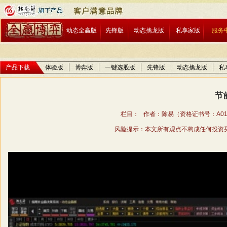
动态全赢版
先锋版
动态擒龙版
私享家版
服务
产品下载
体验版
博弈版
一键选股版
先锋版
动态擒龙版
私
节
栏目： 作者：陈易（资格证书号：A01706
风险提示：本文所有观点不构成任何投资