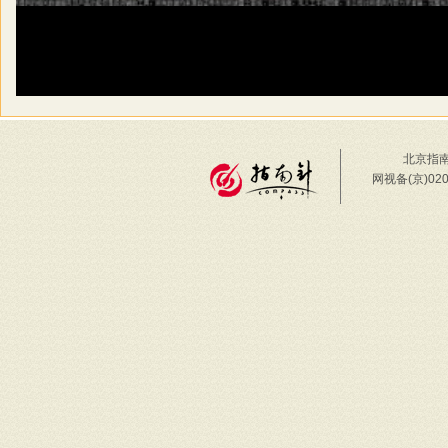
北京指南
网视备(京)02