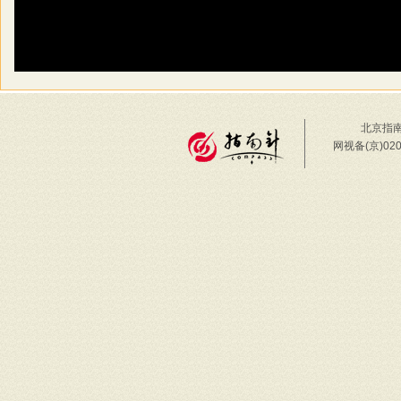
北京指南
网视备(京)02