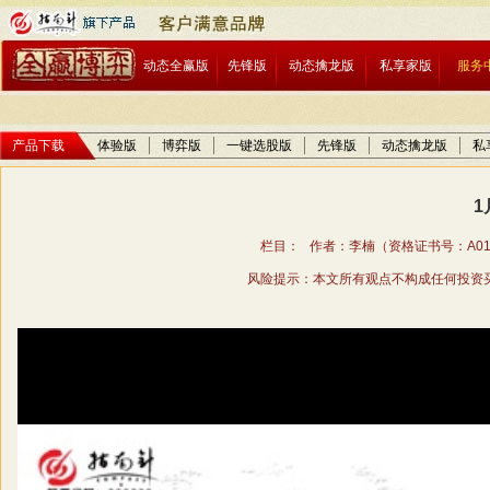
动态全赢版
先锋版
动态擒龙版
私享家版
服务
产品下载
体验版
博弈版
一键选股版
先锋版
动态擒龙版
私
1
栏目： 作者：李楠（资格证书号：A01706
风险提示：本文所有观点不构成任何投资