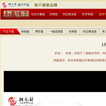
动态全赢版
先锋版
动态擒龙版
私享家版
服务
产品下载
体验版
博弈版
一键选股版
先锋版
动态擒龙版
私
1
栏目： 作者：方秋子（资格证书号：A01706
风险提示：本文所有观点不构成任何投资