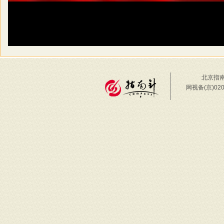
北京指南
网视备(京)02