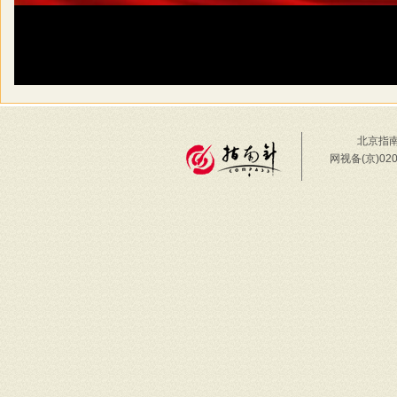
北京指南
网视备(京)02