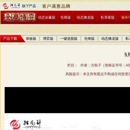
动态全赢版
先锋版
动态擒龙版
私享家版
服务
产品下载
体验版
博弈版
一键选股版
先锋版
动态擒龙版
私
5
栏目： 作者：方秋子（资格证书号：A01706
风险提示：本文所有观点不构成任何投资