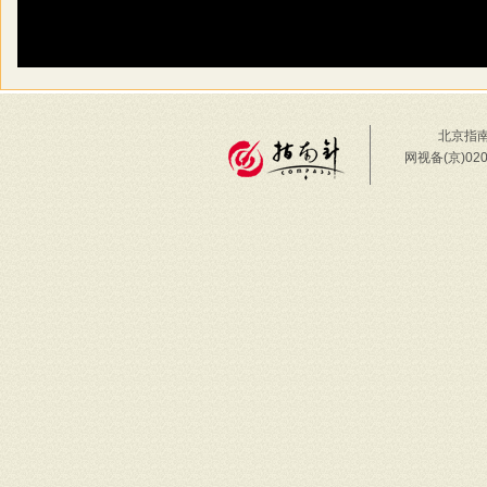
北京指南
网视备(京)02