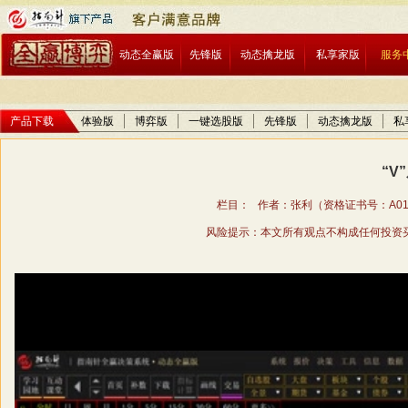
动态全赢版
先锋版
动态擒龙版
私享家版
服务
产品下载
体验版
博弈版
一键选股版
先锋版
动态擒龙版
私
“V
栏目： 作者：张利（资格证书号：A01706
风险提示：本文所有观点不构成任何投资