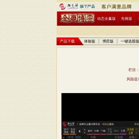
动态全赢版
先锋版
产品下载
体验版
博弈版
一键选股
栏目：
风险提