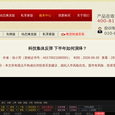
动态擒龙版
私享家版
服务中心
我要购买
关于我们
版
先锋版
动态擒龙版
私享家版
教您快速安装
科技集体反弹 下半年如何演绎？
 作者：张小芳（资格证书号：A0170621080001） 时间：2026-06-30 查看：
28
示：本文所有观点不构成任何投资买卖建议，据此入市风险自负。股市有风险，投资