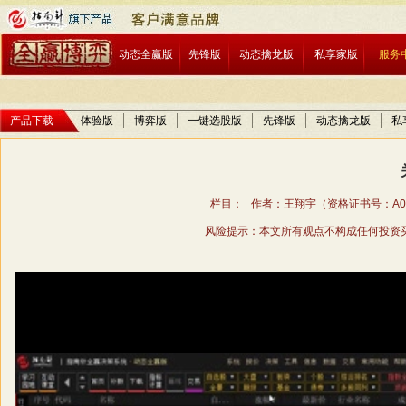
动态全赢版
先锋版
动态擒龙版
私享家版
服务
产品下载
体验版
博弈版
一键选股版
先锋版
动态擒龙版
私
栏目： 作者：王翔宇（资格证书号：A01706
风险提示：本文所有观点不构成任何投资