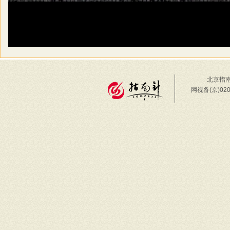
北京指南
网视备(京)02