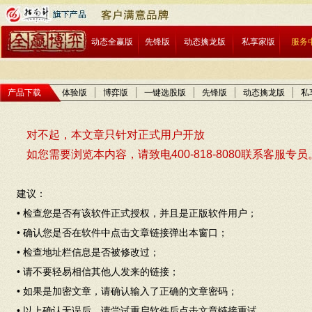
动态全赢版
先锋版
动态擒龙版
私享家版
服务
产品下载
体验版
博弈版
一键选股版
先锋版
动态擒龙版
私
对不起，本文章只针对正式用户开放
如您需要浏览本内容，请致电400-818-8080联系客服专员
建议：
• 检查您是否有该软件正式授权，并且是正版软件用户；
• 确认您是否在软件中点击文章链接弹出本窗口；
• 检查地址栏信息是否被修改过；
• 请不要轻易相信其他人发来的链接；
• 如果是加密文章，请确认输入了正确的文章密码；
• 以上确认无误后，请尝试重启软件后点击文章链接重试。