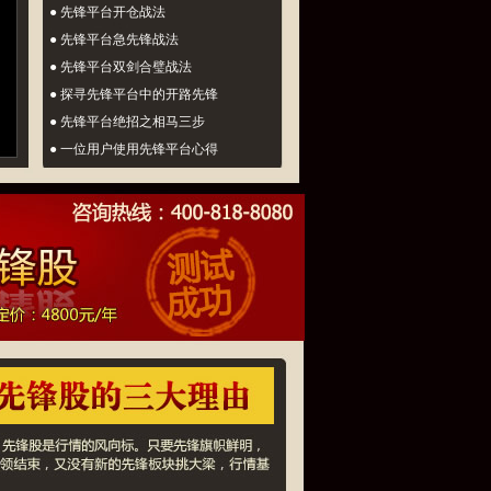
● 先锋平台开仓战法
● 先锋平台急先锋战法
● 先锋平台双剑合璧战法
● 探寻先锋平台中的开路先锋
● 先锋平台绝招之相马三步
● 一位用户使用先锋平台心得