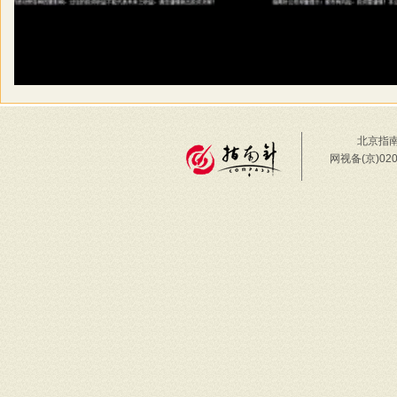
北京指南
网视备(京)02