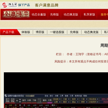
动态全赢版
先锋版
动态擒龙版
私享家版
服务
产品下载
体验版
博弈版
一键选股版
先锋版
动态擒龙版
私
周期
栏目： 作者：王翔宇（资格证书号：A01706
风险提示：本文所有观点不构成任何投资