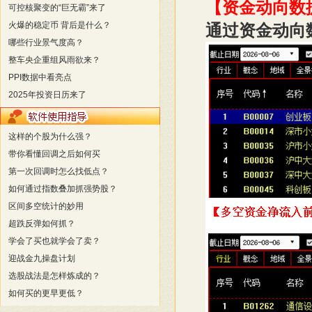
【资金动向数
可控核聚变的“巨无霸”来了
火爆的稳定币 背后是什么？
通过资金动向
哪些行业景气度高？
整车央企重组风雨欲来？
PPI数据中看亮点
2025年投资日历来了
这样的个股为什么强？
带你看懂回调之后如何买
第一次回调时怎么找低点？
如何通过指数叠加抓强势股？
区间多空统计的妙用
超跌反弹如何抓？
学会了买也就学会了卖？
迎战金九操盘计划
选股战法是怎样炼成的？
如何买的更早更低？