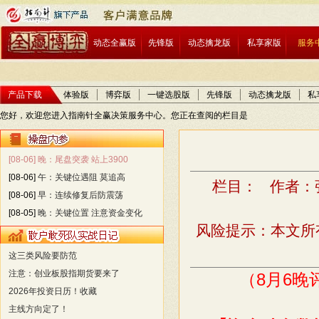
动态全赢版
先锋版
动态擒龙版
私享家版
服务
产品下载
体验版
博弈版
一键选股版
先锋版
动态擒龙版
私
您好，欢迎您进入指南针全赢决策服务中心。您正在查阅的栏目是
[08-06]
晚：尾盘突袭 站上3900
[08-06]
午：关键位遇阻 莫追高
栏目： 作者：张
[08-06]
早：连续修复后防震荡
[08-05]
晚：关键位置 注意资金变化
风险提示：本文所
这三类风险要防范
注意：创业板股指期货要来了
（8月6
2026年投资日历！收藏
主线方向定了！