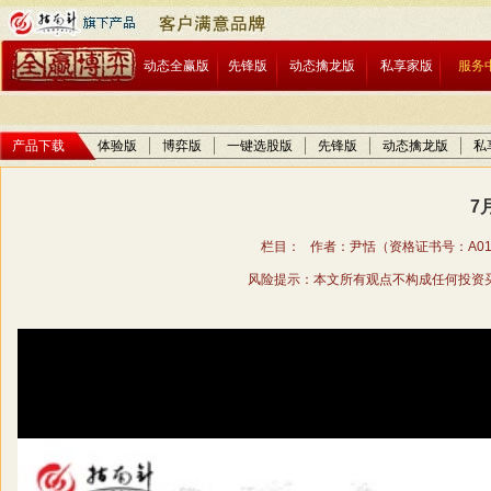
动态全赢版
先锋版
动态擒龙版
私享家版
服务
产品下载
体验版
博弈版
一键选股版
先锋版
动态擒龙版
私
7
栏目： 作者：尹恬（资格证书号：A01706
风险提示：本文所有观点不构成任何投资