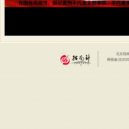
北京指南
网视备(京)02