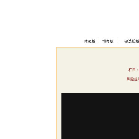
动态全赢版
先锋版
产品下载
体验版
博弈版
一键选股
栏目：
风险提
This
is
a
modal
window.