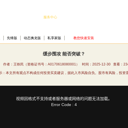
动态擒龙版
私享家版
服务中心
我要购买
关于我们
版
先锋版
动态擒龙版
私享家版
教您快速安装
缓步围攻 能否突破？
 作者：王铁民（资格证书号：A0170618080001） 时间：2025-12-30 查看：
23
示：本文所有观点不构成任何投资买卖建议，据此入市风险自负。股市有风险，投资
视频因格式不支持或者服务器或网络的问题无法加载。
Error Code : 4