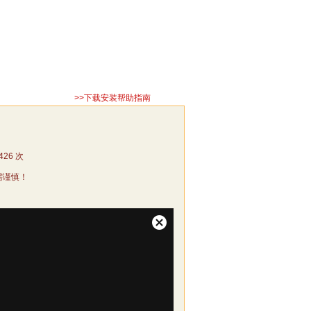
>>下载安装帮助指南
426
次
需谨慎！
关
闭
弹
窗