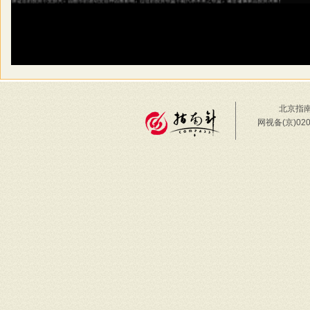
北京指南
网视备(京)02