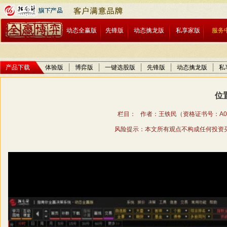
动态全赢版
先锋版
动态擒龙版
私享家版
服务
产品下载
体验版
博弈版
一键选股版
先锋版
动态擒龙版
私
位
栏目： 作者：王铁民（资格证书号：A01706
风险提示：本文所有观点不构成任何投资