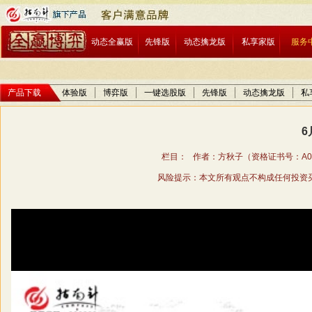
动态全赢版
先锋版
动态擒龙版
私享家版
服务
产品下载
体验版
博弈版
一键选股版
先锋版
动态擒龙版
私
6
栏目： 作者：方秋子（资格证书号：A01706
风险提示：本文所有观点不构成任何投资