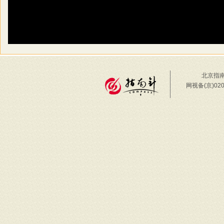
北京指南
网视备(京)02