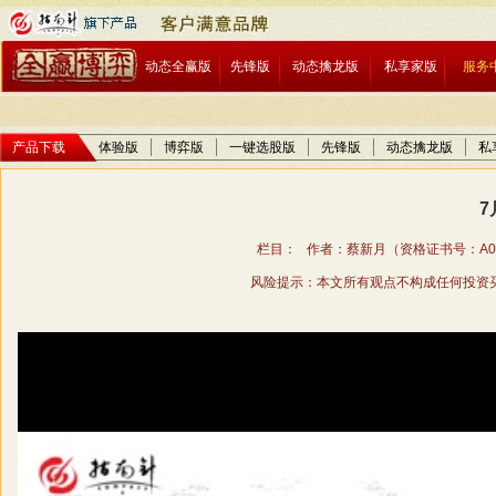
动态全赢版
先锋版
动态擒龙版
私享家版
服务
产品下载
体验版
博弈版
一键选股版
先锋版
动态擒龙版
私
7
栏目： 作者：蔡新月（资格证书号：A01706
风险提示：本文所有观点不构成任何投资