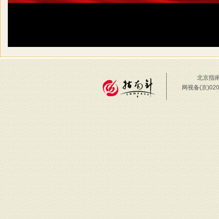
北京指南
网视备(京)02