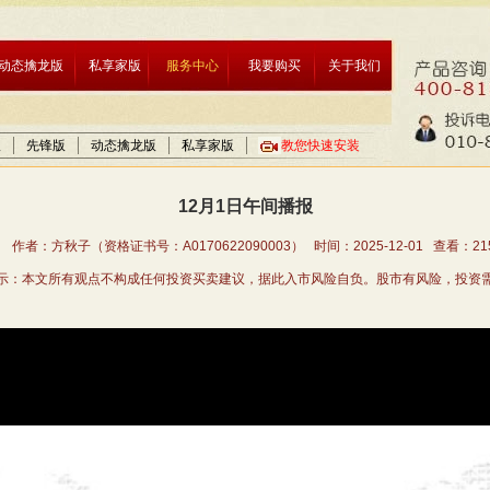
动态擒龙版
私享家版
服务中心
我要购买
关于我们
版
先锋版
动态擒龙版
私享家版
教您快速安装
12月1日午间播报
 作者：方秋子（资格证书号：A0170622090003） 时间：2025-12-01 查看：
21
示：本文所有观点不构成任何投资买卖建议，据此入市风险自负。股市有风险，投资