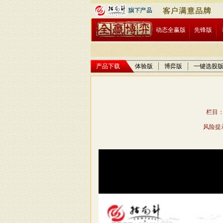
动态全赢版
先锋版
产品下载
体验版
博弈版
一键选股
栏目：
风险提